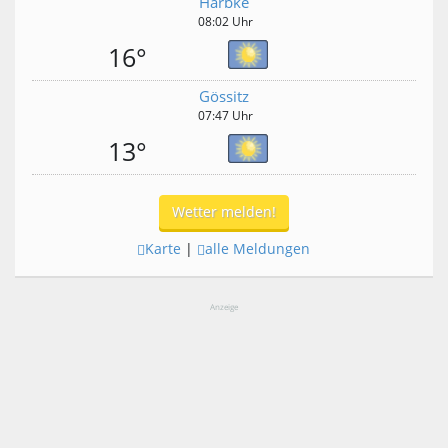
Harbke
08:02 Uhr
16°
Gössitz
07:47 Uhr
13°
Wetter melden!
Karte
|
alle Meldungen
Anzeige