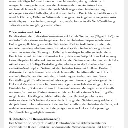
unvollständiger Informationen verursacht wurden, sind grundsätzlich
ausgeschlossen, sofern seitens der Autoren oder des Anbieters kein
nachweislich vorsätzliches oder grob fahrlässiges Verschulden vorliegt.
Alle Angebote sind freibleibend und unverbindlich. Der Anbieter behält es sich
ausdrücklich vor, Teile der Seiten oder das gesamte Angebot ohne gesonderte
Ankündigung zu verändern, zu ergänzen, zu löschen oder die Veröffentlichung
zeitweise oder endgültig einzustellen.
2. Verweise und Links
Bei direkten oder indirekten Verweisen auf fremde Webseiten ("Hyperlinks"), die
außerhalb des Verantwortungsbereiches des Anbieters liegen, würde eine
Haftungsverpflichtung ausschließlich in dem Fall in Kraft treten, in dem der
Anbieter von den Inhalten Kenntnis hat und es ihm technisch möglich und
zumutbar wäre, die Nutzung im Falle rechtswidriger Inhalte zu verhindern.
Der Anbieter erklärt hiermit ausdrücklich, dass zum Zeitpunkt der Linksetzung
keine illegalen Inhalte auf den zu verlinkenden Seiten erkennbar waren. Auf die
aktuelle und zukünftige Gestaltung, die Inhalte oder die Urheberschaft der
verlinkten/verknüpften Seiten hat der Anbieter keinerlei Einfluss. Deshalb
distanziert er sich hiermit ausdrücklich von allen Inhalten aller verlinkten
/verknüpften Seiten, die nach der Linksetzung verändert wurden. Diese
Feststellung gilt für alle innerhalb des eigenen Internetangebotes gesetzten
Links und Verweise sowie für Fremdeinträge in vom Anbieter eingerichteten
Gästebüchern, Diskussionsforen, Linkverzeichnissen, Mailinglisten und in allen
anderen Formen von Datenbanken, auf deren Inhalt externe Schreibzugriffe
möglich sind. Für illegale, fehlerhafte oder unvollständige Inhalte und
insbesondere für Schäden, die aus der Nutzung oder Nichtnutzung solcherart
dargebotener Informationen entstehen, haftet allein der Anbieter der Seite, auf
welche verwiesen wurde, nicht derjenige, der über Links auf die jeweilige
Veröffentlichung lediglich verweist.
3. Urheber- und Kennzeichenrecht
Der Anbieter ist bestrebt, in allen Publikationen die Urheberrechte der
verwendeten Bilder, Grafiken, Tondokumente, Videosequenzen und Texte zu