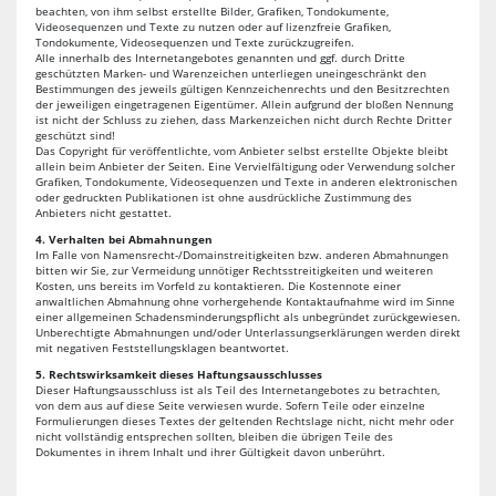
beachten, von ihm selbst erstellte Bilder, Grafiken, Tondokumente,
Videosequenzen und Texte zu nutzen oder auf lizenzfreie Grafiken,
Tondokumente, Videosequenzen und Texte zurückzugreifen.
Alle innerhalb des Internetangebotes genannten und ggf. durch Dritte
geschützten Marken- und Warenzeichen unterliegen uneingeschränkt den
Bestimmungen des jeweils gültigen Kennzeichenrechts und den Besitzrechten
der jeweiligen eingetragenen Eigentümer. Allein aufgrund der bloßen Nennung
ist nicht der Schluss zu ziehen, dass Markenzeichen nicht durch Rechte Dritter
geschützt sind!
Das Copyright für veröffentlichte, vom Anbieter selbst erstellte Objekte bleibt
allein beim Anbieter der Seiten. Eine Vervielfältigung oder Verwendung solcher
Grafiken, Tondokumente, Videosequenzen und Texte in anderen elektronischen
oder gedruckten Publikationen ist ohne ausdrückliche Zustimmung des
Anbieters nicht gestattet.
4. Verhalten bei Abmahnungen
Im Falle von Namensrecht-/Domainstreitigkeiten bzw. anderen Abmahnungen
bitten wir Sie, zur Vermeidung unnötiger Rechtsstreitigkeiten und weiteren
Kosten, uns bereits im Vorfeld zu kontaktieren. Die Kostennote einer
anwaltlichen Abmahnung ohne vorhergehende Kontaktaufnahme wird im Sinne
einer allgemeinen Schadensminderungspflicht als unbegründet zurückgewiesen.
Unberechtigte Abmahnungen und/oder Unterlassungserklärungen werden direkt
mit negativen Feststellungsklagen beantwortet.
5. Rechtswirksamkeit dieses Haftungsausschlusses
Dieser Haftungsausschluss ist als Teil des Internetangebotes zu betrachten,
von dem aus auf diese Seite verwiesen wurde. Sofern Teile oder einzelne
Formulierungen dieses Textes der geltenden Rechtslage nicht, nicht mehr oder
nicht vollständig entsprechen sollten, bleiben die übrigen Teile des
Dokumentes in ihrem Inhalt und ihrer Gültigkeit davon unberührt.