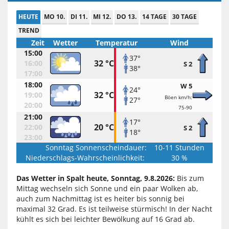
HEUTE
MO 10.
DI 11.
MI 12.
DO 13.
14 TAGE
30 TAGE
TREND
Zeit
Wetter
Temperatur
Wind
15:00
37°
32 °C
16:00
S 2
38°
17:00
18:00
W 5
24°
32 °C
19:00
Böen km/h:
27°
20:00
75-90
21:00
17°
20 °C
22:00
S 2
18°
23:00
Sonntag Sonnenscheindauer:
10-11 Stunden
Niederschlags-Wahrscheinlichkeit:
30 %
Das Wetter in Spalt heute, Sonntag, 9.8.2026:
Bis zum
Mittag wechseln sich Sonne und ein paar Wolken ab,
auch zum Nachmittag ist es heiter bis sonnig bei
maximal 32 Grad. Es ist teilweise stürmisch! In der Nacht
kühlt es sich bei leichter Bewölkung auf 16 Grad ab.