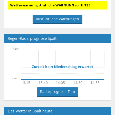
Wetterwarnung: Amtliche WARNUNG vor HITZE
ausführliche Warnungen
Regen-Radarprognose Spalt
nass
Zurzeit kein Niederschlag erwartet
trocken
13:15
13:40
14:05
14:30
14:55
Radarprognose-Film
Das Wetter in Spalt heute