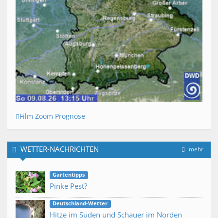
Film Zoom Prognose
WETTER-NACHRICHTEN
mehr
Gartentipps
Pinke Pest?
Deutschland-Wetter
Hitze im Süden und Schauer im Norden