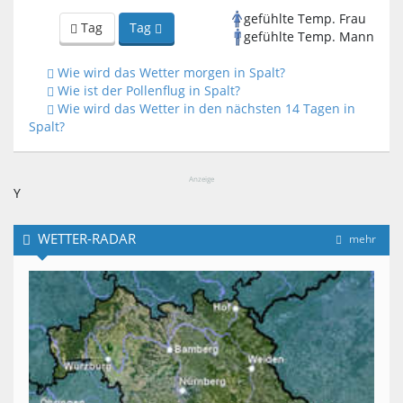
gefühlte Temp. Frau
Tag
Tag
gefühlte Temp. Mann
Wie wird das Wetter morgen in Spalt?
Wie ist der Pollenflug in Spalt?
Wie wird das Wetter in den nächsten 14 Tagen in
Spalt?
Anzeige
Y
WETTER-RADAR
mehr