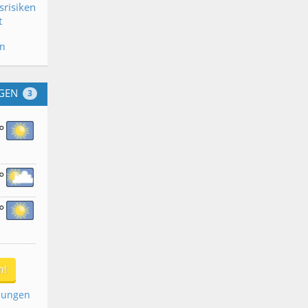
srisiken
t
en
GEN
3
°
°
°
n!
dungen