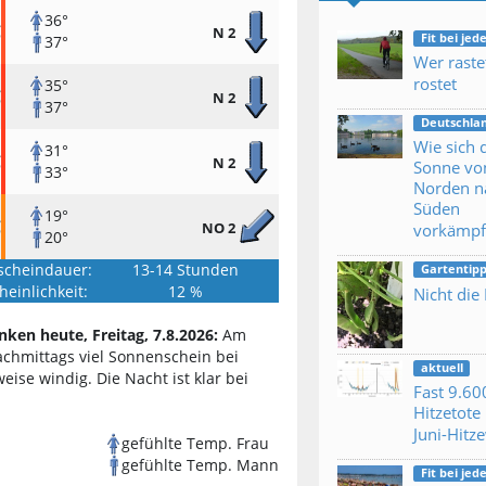
36°
C
N 2
Fit bei je
37°
Wer raste
rostet
35°
C
N 2
37°
Deutschla
Wie sich 
31°
C
N 2
Sonne vo
33°
Norden n
Süden
19°
C
NO 2
vorkämpf
20°
scheindauer:
13-14 Stunden
Gartentipp
einlichkeit:
12 %
Nicht die
nken heute, Freitag, 7.8.2026:
Am
achmittags viel Sonnenschein bei
aktuell
eise windig. Die Nacht ist klar bei
Fast 9.60
Hitzetote 
Juni-Hitz
gefühlte Temp. Frau
gefühlte Temp. Mann
Fit bei je