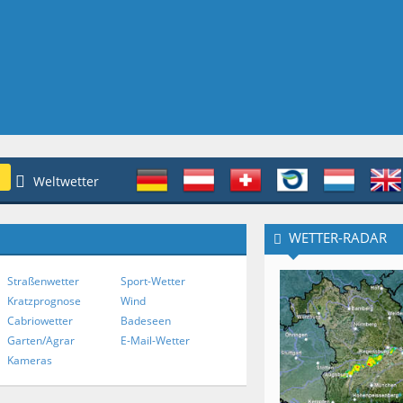
Weltwetter
WETTER-RADAR
n
Straßenwetter
Sport-Wetter
Kratzprognose
Wind
Cabriowetter
Badeseen
Garten/Agrar
E-Mail-Wetter
Kameras