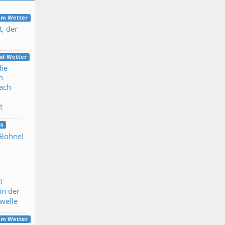
dem Wetter
t, der
nd-Wetter
die
n
ach
t
s
 Bohne!
0
in der
ewelle
dem Wetter