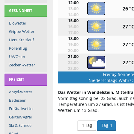
12:00
26 °
13:00
GESUNDHEIT
14:00
15:00
Biowetter
27 °
16:00
Grippe-Wetter
17:00
18:00
Herz-Kreislauf
27 °
19:00
Pollenflug
20:00
21:00
UV/Ozon
22 °
22:00
Zecken-Wetter
23:00
Freitag Sonnen
FREIZEIT
Niederschlags-Wahrsch
Angel-Wetter
Das Wetter in Wendelstein, Mittelfra
Vormittag sonnig bei 22 Grad, auch n
Badeseen
Temperaturen um 27 Grad. Es ist teilw
Fußballwetter
Werten um 13 Grad.
Garten/Agrar
Tag
Tag
Ski & Schnee
Wind