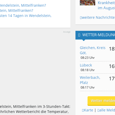
Krankheit
endelstein, Mittelfranken?
im Augus
tein, Mittelfranken?
sten 14 Tagen in Wendelstein,
weitere Nachricht
Anzeige
WETTER-MELDUN
Gleichen, Kreis
18
Göt.
08:23 Uhr
Lübeck
16
08:18 Uhr
Weilerbach,
17
Pfalz
08:17 Uhr
Wetter melde
lstein, Mittelfranken im 3-Stunden-Takt:
Karte
|
alle Mel
ührlichen Wetterbericht die Temperatur,