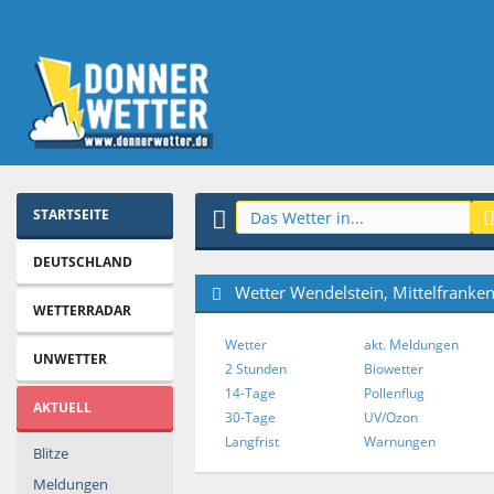
STARTSEITE
DEUTSCHLAND
Wetter Wendelstein, Mittelfranke
WETTERRADAR
Wetter
akt. Meldungen
UNWETTER
2 Stunden
Biowetter
14-Tage
Pollenflug
AKTUELL
30-Tage
UV/Ozon
Langfrist
Warnungen
Blitze
Meldungen