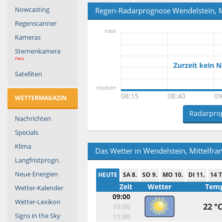
Nowcasting
Regen-Radarprognose Wendelstein, M
Regenscanner
nass
Kameras
Sternenkamera
neu
Zurzeit kein 
Satelliten
trocken
08:15
08:40
09
WETTERMAGAZIN
Radarpro
Nachrichten
Specials
Klima
Das Wetter in Wendelstein, Mittelfra
Langfristprogn.
Neue Energien
HEUTE
SA 8.
SO 9.
MO 10.
DI 11.
14 
Zeit
Wetter
Temp
Wetter-Kalender
09:00
Wetter-Lexikon
22 °
10:00
Signs in the Sky
11:00