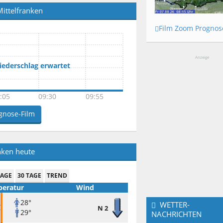
ittelfranken
Film Zoom Prognos
Anzeige
Niederschlag erwartet
:05
09:30
09:55
gnose-Film
nken heute
TAGE
30 TAGE
TREND
eratur
Wind
28°
WETTER-
C
N 2
29°
NACHRICHTEN