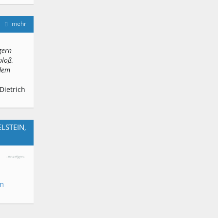
mehr
gern
bloß,
 dem
Dietrich
LSTEIN,
-Anzeigen-
en