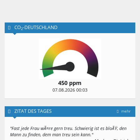
CO
-DEUTSCHLAND
2
450 ppm
07.08.2026 00:03
ZITAT DES TAGES
mehr
"Fast jede Frau wÃ¤re gern treu. Schwierig ist es bloÃŸ, den
Mann zu finden, dem man treu sein kann."