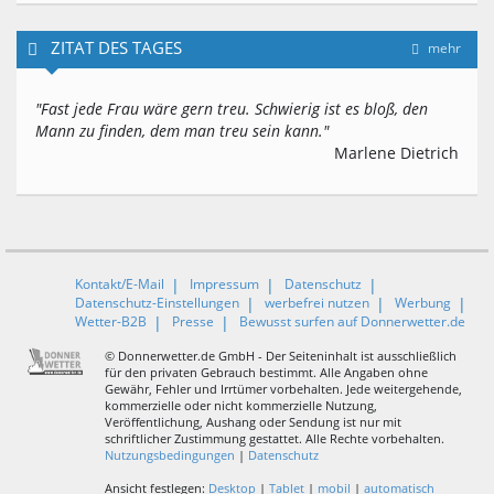
ZITAT DES TAGES
mehr
"Fast jede Frau wäre gern treu. Schwierig ist es bloß, den
Mann zu finden, dem man treu sein kann."
Marlene Dietrich
Kontakt/E-Mail
Impressum
Datenschutz
Datenschutz-Einstellungen
werbefrei nutzen
Werbung
Wetter-B2B
Presse
Bewusst surfen auf Donnerwetter.de
© Donnerwetter.de GmbH - Der Seiteninhalt ist ausschließlich
für den privaten Gebrauch bestimmt. Alle Angaben ohne
Gewähr, Fehler und Irrtümer vorbehalten. Jede weitergehende,
kommerzielle oder nicht kommerzielle Nutzung,
Veröffentlichung, Aushang oder Sendung ist nur mit
schriftlicher Zustimmung gestattet. Alle Rechte vorbehalten.
Nutzungsbedingungen
|
Datenschutz
Ansicht festlegen:
Desktop
|
Tablet
|
mobil
|
automatisch