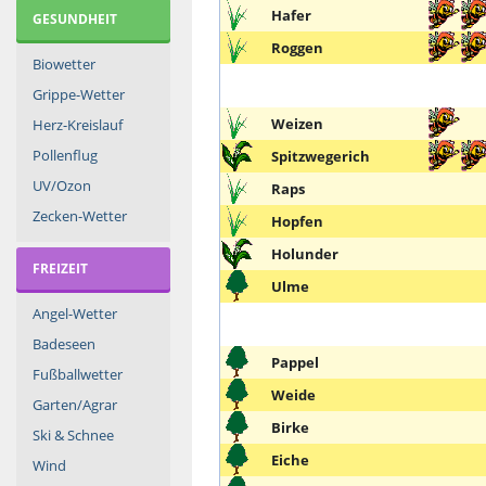
Hafer
GESUNDHEIT
Roggen
Biowetter
Grippe-Wetter
Weizen
Herz-Kreislauf
Pollenflug
Spitzwegerich
UV/Ozon
Raps
Zecken-Wetter
Hopfen
Holunder
FREIZEIT
Ulme
Angel-Wetter
Badeseen
Pappel
Fußballwetter
Weide
Garten/Agrar
Birke
Ski & Schnee
Eiche
Wind