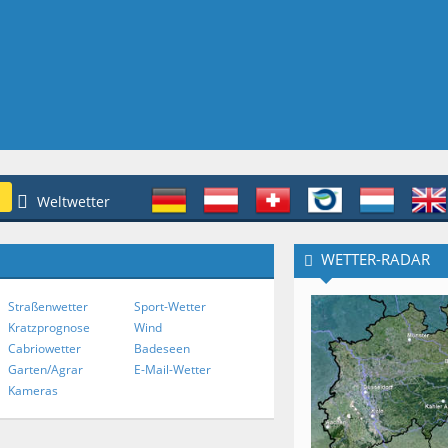
Weltwetter
WETTER-RADAR
Straßenwetter
Sport-Wetter
Kratzprognose
Wind
Cabriowetter
Badeseen
Garten/Agrar
E-Mail-Wetter
Kameras