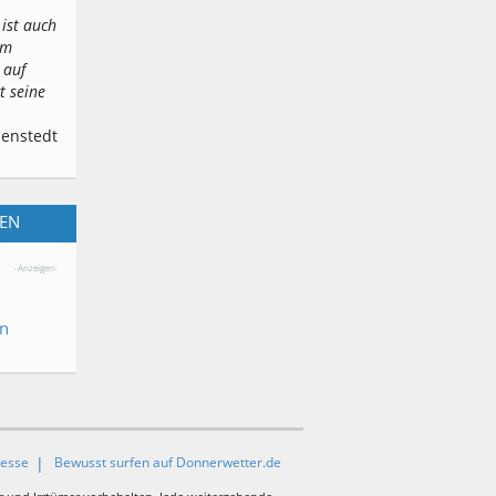
 ist auch
em
 auf
t seine
denstedt
SEN
-Anzeigen-
en
resse
Bewusst surfen auf Donnerwetter.de