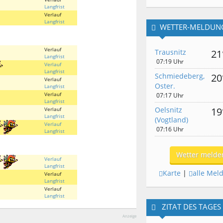
Langfrist
Verlauf
Langfrist
WETTER-MELDUN
Verlauf
Trausnitz
21
Langfrist
07:19 Uhr
Verlauf
Langfrist
Schmiedeberg,
20
Verlauf
Oster.
Langfrist
Verlauf
07:17 Uhr
Langfrist
Oelsnitz
19
Verlauf
Langfrist
(Vogtland)
Verlauf
07:16 Uhr
Langfrist
Wetter melde
Verlauf
Langfrist
Karte
|
alle Mel
Verlauf
Langfrist
Verlauf
Langfrist
ZITAT DES TAGES
Anzeige