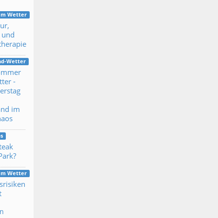
dem Wetter
ur,
 und
therapie
nd-Wetter
Sommer
ter -
erstag
and im
haos
s
Steak
Park?
dem Wetter
srisiken
t
en