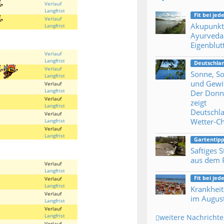
Verlauf
Langfrist
Fit bei je
Verlauf
Akupunkt
Langfrist
Ayurveda
Eigenblut
Verlauf
Langfrist
Deutschla
Verlauf
Sonne, 
Langfrist
und Gewit
Verlauf
Langfrist
Der Donn
Verlauf
zeigt
Langfrist
Deutschl
Verlauf
Wetter-C
Langfrist
Verlauf
Langfrist
Gartentipp
Saftiges 
aus dem 
Verlauf
Langfrist
Fit bei je
Verlauf
Langfrist
Krankheit
Verlauf
im Augus
Langfrist
Verlauf
Langfrist
weitere Nachricht
Verlauf