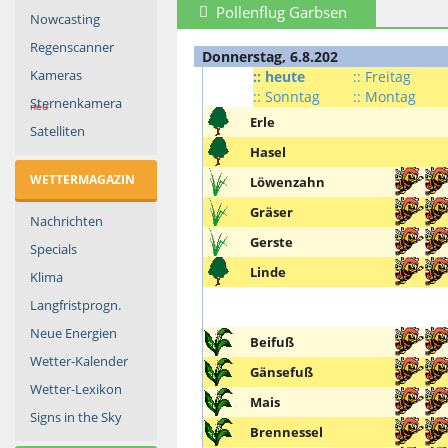
Pollenflug Garbsen
Nowcasting
Regenscanner
Donnerstag, 6.8.202
Kameras
:: heute
:: Freitag
:: Sonntag
:: Montag
Sternenkamera
neu
Erle
Satelliten
Hasel
WETTERMAGAZIN
Löwenzahn
Gräser
Nachrichten
Gerste
Specials
Linde
Klima
Langfristprogn.
Neue Energien
Beifuß
Wetter-Kalender
Gänsefuß
Wetter-Lexikon
Mais
Signs in the Sky
Brennessel