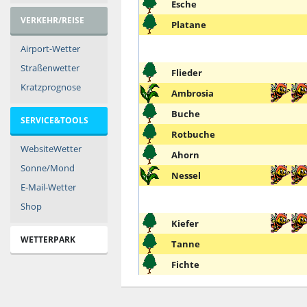
Esche
VERKEHR/REISE
Platane
Airport-Wetter
Straßenwetter
Flieder
Kratzprognose
Ambrosia
Buche
SERVICE&TOOLS
Rotbuche
WebsiteWetter
Ahorn
Sonne/Mond
Nessel
E-Mail-Wetter
Shop
Kiefer
WETTERPARK
Tanne
Fichte