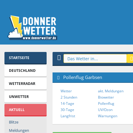
STARTSEITE
DEUTSCHLAND
Pollenflug Garbsen
WETTERRADAR
Wetter
akt. Meldungen
UNWETTER
2 Stunden
Biowetter
14-Tage
Pollenflug
AKTUELL
30-Tage
UV/Ozon
Langfrist
Warnungen
Blitze
Meldungen