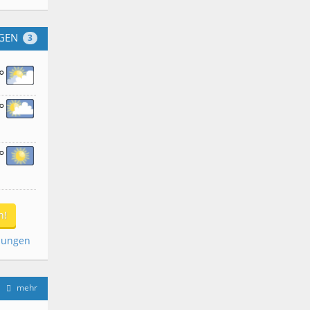
GEN
3
°
°
°
n!
dungen
mehr