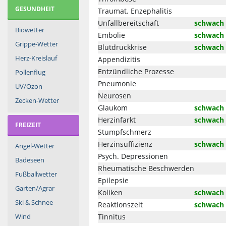
GESUNDHEIT
Traumat. Enzephalitis
Unfallbereitschaft
schwach
Biowetter
Embolie
schwach
Grippe-Wetter
Blutdruckkrise
schwach
Herz-Kreislauf
Appendizitis
Entzündliche Prozesse
Pollenflug
Pneumonie
UV/Ozon
Neurosen
Zecken-Wetter
Glaukom
schwach
Herzinfarkt
schwach
FREIZEIT
Stumpfschmerz
Herzinsuffizienz
schwach
Angel-Wetter
Psych. Depressionen
Badeseen
Rheumatische Beschwerden
Fußballwetter
Epilepsie
Garten/Agrar
Koliken
schwach
Ski & Schnee
Reaktionszeit
schwach
Tinnitus
Wind