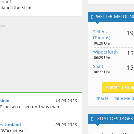
rlauf
land-Übersicht
WETTER-MELDUN
eige
Selters
19
(Taunus)
06:29 Uhr
Wipperfürth
15
06:29 Uhr
Spalt
15
06:22 Uhr
Wetter melde
Karte
|
alle Mel
pinat
10.08.2026
üßspeisen essen und was man
ZITAT DES TAGES
les Umland
09.08.2026
 'Wärmeinsel'.