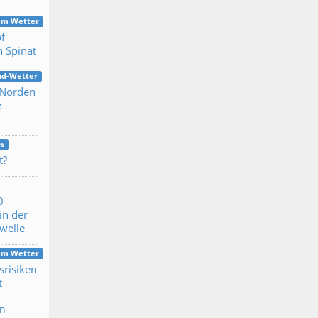
dem Wetter
f
 Spinat
nd-Wetter
 Norden
e
s
t?
0
in der
ewelle
dem Wetter
srisiken
t
en