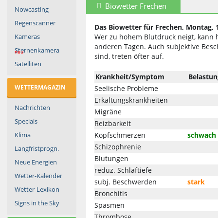
Biowetter Frechen
Nowcasting
Regenscanner
Das Biowetter für Frechen, Montag, 
Wer zu hohem Blutdruck neigt, kann 
Kameras
anderen Tagen. Auch subjektive Bes
Sternenkamera
neu
sind, treten öfter auf.
Satelliten
Krankheit/Symptom
Belastun
WETTERMAGAZIN
Seelische Probleme
Erkältungskrankheiten
Nachrichten
Migräne
Specials
Reizbarkeit
Kopfschmerzen
schwach
Klima
Schizophrenie
Langfristprogn.
Blutungen
Neue Energien
reduz. Schlaftiefe
Wetter-Kalender
subj. Beschwerden
stark
Wetter-Lexikon
Bronchitis
Signs in the Sky
Spasmen
Thrombose