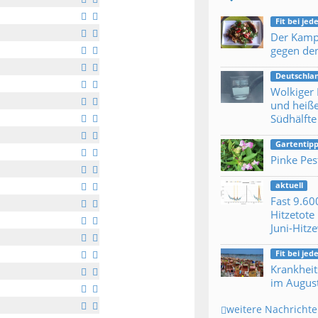
Fit bei je
Der Kamp
gegen den
Deutschla
Wolkiger
und heiß
Südhälfte
Gartentipp
Pinke Pes
aktuell
Fast 9.60
Hitzetote 
Juni-Hitz
Fit bei je
Krankheit
im Augus
weitere Nachricht