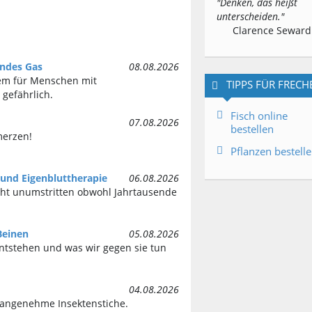
"Denken, das heißt
unterscheiden."
Clarence Seward
endes Gas
08.08.2026
em für Menschen mit
TIPPS FÜR FRECH
gefährlich.
Fisch online
07.08.2026
bestellen
merzen!
Pflanzen bestell
und Eigenbluttherapie
06.08.2026
cht unumstritten obwohl Jahrtausende
Beinen
05.08.2026
ntstehen und was wir gegen sie tun
04.08.2026
unangenehme Insektenstiche.