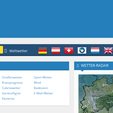
Weltwetter
WETTER-RADAR
Straßenwetter
Sport-Wetter
Kratzprognose
Wind
Cabriowetter
Badeseen
Garten/Agrar
E-Mail-Wetter
Kameras