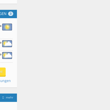
GEN
3
°
°
°
n!
dungen
mehr