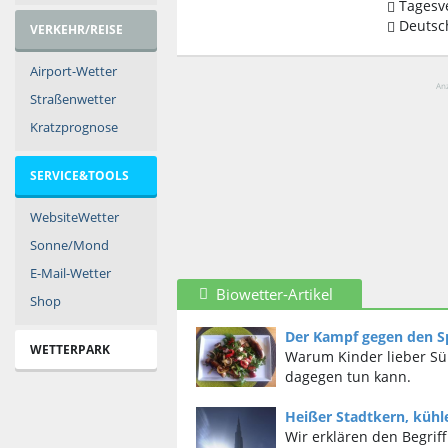
Tagesve
Deutsch
VERKEHR/REISE
Airport-Wetter
Anz
Straßenwetter
Kratzprognose
SERVICE&TOOLS
WebsiteWetter
Sonne/Mond
E-Mail-Wetter
Biowetter-Artikel
Shop
Der Kampf gegen den S
WETTERPARK
Warum Kinder lieber S
dagegen tun kann.
Heißer Stadtkern, küh
Wir erklären den Begriff