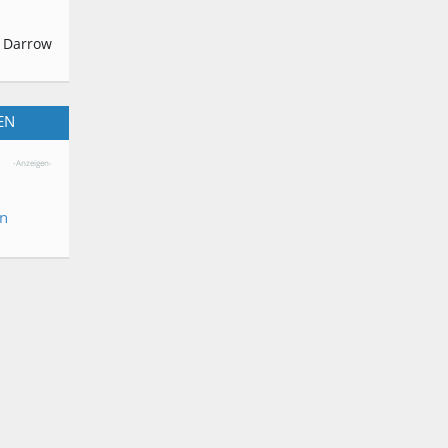
 Darrow
EN
-Anzeigen-
en