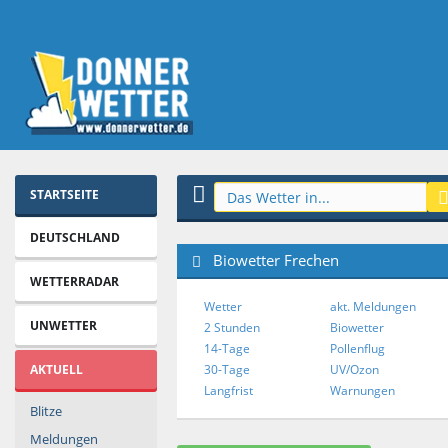
STARTSEITE
DEUTSCHLAND
Biowetter Frechen
WETTERRADAR
Wetter
akt. Meldungen
UNWETTER
2 Stunden
Biowetter
14-Tage
Pollenflug
AKTUELL
30-Tage
UV/Ozon
Langfrist
Warnungen
Blitze
Meldungen