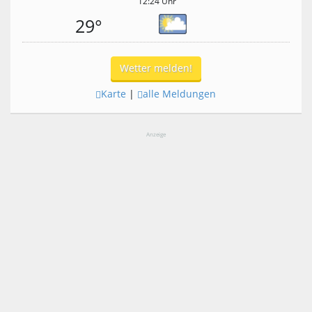
12:24 Uhr
29°
Wetter melden!
Karte
|
alle Meldungen
Anzeige