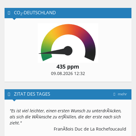
CO
-DEUTSCHLAND
2
435 ppm
09.08.2026 12:32
ZITAT DES TAGES
mehr
"Es ist viel leichter, einen ersten Wunsch zu unterdrÃ¼cken,
als sich die WÃ¼nsche zu erfÃ¼llen, die der erste nach sich
zieht."
FranÃ§ois Duc de La Rochefoucauld