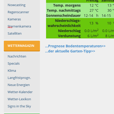
Freitag
Samst
Nowcasting
Temp. morgens
12 °C
13 
Temp. nachmittags
27 °C
30 
Regenscanner
Sonnenscheindauer
12-14 h
14-15
Kameras
Niederschlags-
13 %
10 
wahrscheinlichkeit
Sternenkamera
neu
2
Niederschlag
0.0 L/m
0.0 L/
Satelliten
2
Verdunstung
6 L/m
8 L/
WETTERMAGAZIN
...Prognose Bodentemperaturen>>
...der aktuelle Garten-Tipp>>
Nachrichten
Specials
Klima
Langfristprogn.
Neue Energien
Wetter-Kalender
Wetter-Lexikon
Signs in the Sky