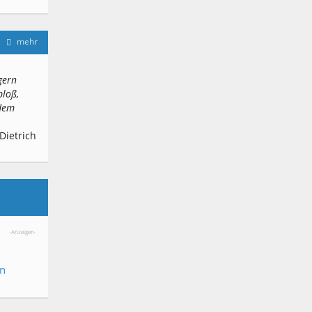
mehr
gern
bloß,
 dem
Dietrich
-Anzeigen-
en