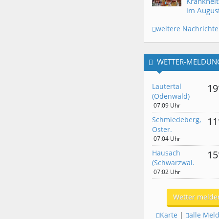
Krankheit
im Augus
weitere Nachricht
WETTER-MELDUN
Lautertal
19
(Odenwald)
07:09 Uhr
Schmiedeberg,
11
Oster.
07:04 Uhr
Hausach
15
(Schwarzwal.
07:02 Uhr
Wetter melde
Karte
|
alle Mel