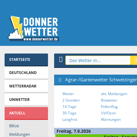
STARTSEITE
DEUTSCHLAND
Agrar-/Gartenwetter Schwetzinge
WETTERRADAR
Wetter
akt. Meldungen
UNWETTER
2 Stunden
Biowetter
14-Tage
Pollenflug
AKTUELL
30-Tage
UV/Ozon
Langfrist
Warnungen
Blitze
Freitag, 7.8.2026
Meldungen