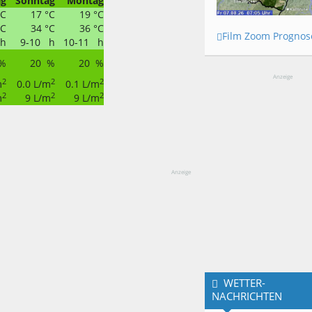
ag
Sonntag
Montag
°C
17 °C
19 °C
°C
34 °C
36 °C
Film Zoom Prognos
 h
9-10 h
10-11 h
%
20 %
20 %
Anzeige
2
2
2
m
0.0 L/m
0.1 L/m
2
2
2
m
9 L/m
9 L/m
Anzeige
WETTER-
NACHRICHTEN