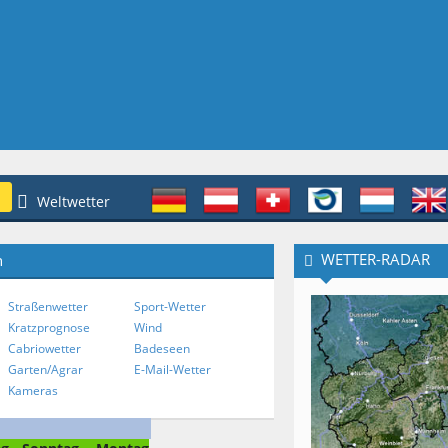
Weltwetter
WETTER-RADAR
n
Straßenwetter
Sport-Wetter
Kratzprognose
Wind
Cabriowetter
Badeseen
Garten/Agrar
E-Mail-Wetter
Kameras