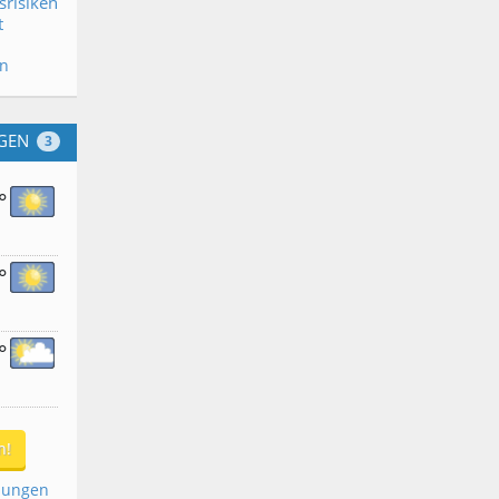
srisiken
t
en
GEN
3
°
°
°
n!
dungen