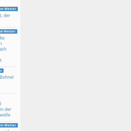
dem Wetter
t, der
nd-Wetter
die
n
ach
t
s
 Bohne!
0
in der
ewelle
dem Wetter