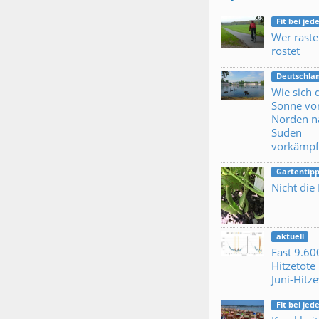
Fit bei je
Wer raste
rostet
Deutschla
Wie sich 
Sonne vo
Norden n
Süden
vorkämpf
Gartentipp
Nicht die
aktuell
Fast 9.60
Hitzetote 
Juni-Hitz
Fit bei je